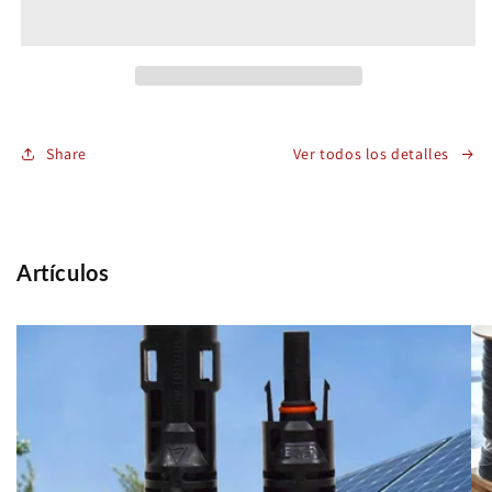
2000V
2000V
H1Z2Z2-
H1Z2Z2-
K
K
10mm2
10mm2
Rojo
Rojo
Share
Ver todos los detalles
Artículos