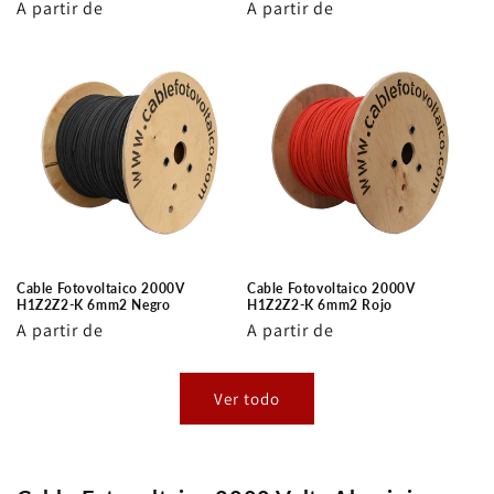
Precio
A partir de
Precio
A partir de
habitual
habitual
Cable Fotovoltaico 2000V
Cable Fotovoltaico 2000V
H1Z2Z2-K 6mm2 Negro
H1Z2Z2-K 6mm2 Rojo
Precio
A partir de
Precio
A partir de
habitual
habitual
Ver todo