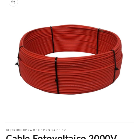
Abrir
elemento
DISTRIBUIDORA MEJICORO SA DE CV
multimedia
Cable Fotovoltaico 2000V
featured