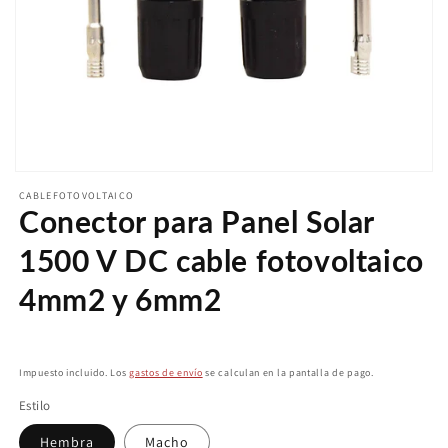
Abrir
elemento
CABLEFOTOVOLTAICO
multimedia
Conector para Panel Solar
1
en
1500 V DC cable fotovoltaico
una
ventana
modal
4mm2 y 6mm2
Precio
habitual
Impuesto incluido. Los
gastos de envío
se calculan en la pantalla de pago.
Estilo
Hembra
Macho