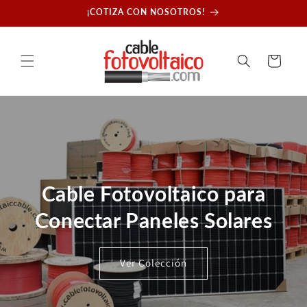
Ir
¡COTIZA CON NOSOTROS!
directamente
al contenido
Carrito
Cable Fotovoltaico para
Conectar Paneles Solares
Ver Colección