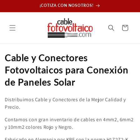
Ir
¡COTIZA CON NOSOTROS!
directamente
al contenido
Carrito
C
Cable y Conectores
o
Fotovoltaicos para Conexión
l
de Paneles Solar
e
Distribuimos Cable y Conectores de la Mejor Calidad y
c
Precio.
c
Contamos con gran inventario de cables en 4mm2, 6mm2
y 10mm2 colores Rojo y Negro.
i
Fabricado en Alemania por KBE con la norma H1Z2Z2-K.