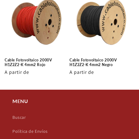
Cable Fotovoltaico 2000V
Cable Fotovoltaico 2000V
H1Z2Z2-K 4mm2 Rojo
H1Z2Z2-K 4mm2 Negro
Precio
A partir de
Precio
A partir de
habitual
habitual
MENU
Buscar
Política de Envíos