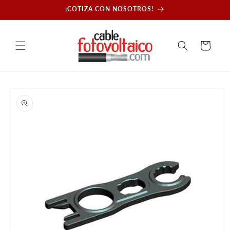
Ir
¡COTIZA CON NOSOTROS!
directamente
al contenido
Carrito
Ir
directamente
a la
información
del producto