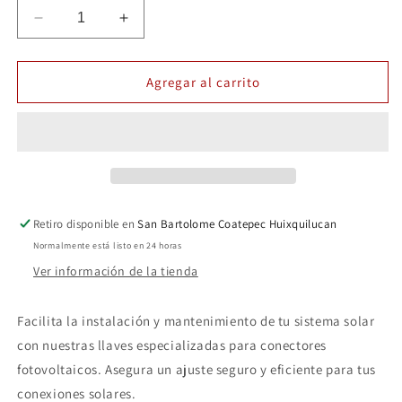
Reducir
Aumentar
cantidad
cantidad
para
para
Llaves
Llaves
Agregar al carrito
para
para
conectores
conectores
Fotovoltaicos
Fotovoltaicos
Retiro disponible en
San Bartolome Coatepec Huixquilucan
Normalmente está listo en 24 horas
Ver información de la tienda
Facilita la instalación y mantenimiento de tu sistema solar
con nuestras llaves especializadas para conectores
fotovoltaicos. Asegura un ajuste seguro y eficiente para tus
conexiones solares.